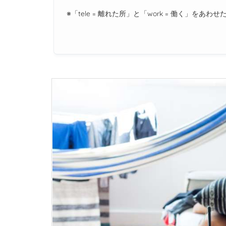
※「tele = 離れた所」と「work = 働く」をあわせ
味