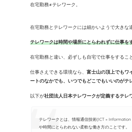
在宅勤務≠テレワーク。
在
宅
勤
在宅勤務とテレワークには細かいようで大きな
務
テレワークは時間や場所にとらわれずに仕事を
と
テ
在宅勤務と違い、必ずしも自宅で仕事をするこ
レ
ワ
仕事さえできる環境なら、
富士山の頂上でもワ
ー
ートのなかでも、いつでもどこでもいいのがテ
ク
以下が
社団法人日本テレワークが定義するテレ
の
違
い
テレワークとは、情報通信技術(ICT = Information a
と
や時間にとらわれない柔軟な働き方のことです。
意