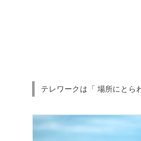
ー
ク
は
「
場
所
に
と
ら
テレワークは「 場所にとら
わ
れ
な
い
」
働