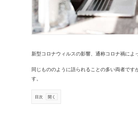
新型コロナウィルスの影響、通称コロナ禍によ
同じもののように語られることの多い両者です
す。
目次
1.
テ
レ
ワ