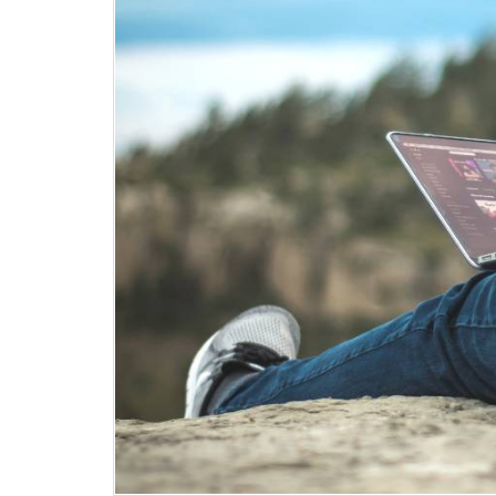
き
方
2.
テ
レ
ワ
ー
ク
の
歴
史
3.
ま
と
め：