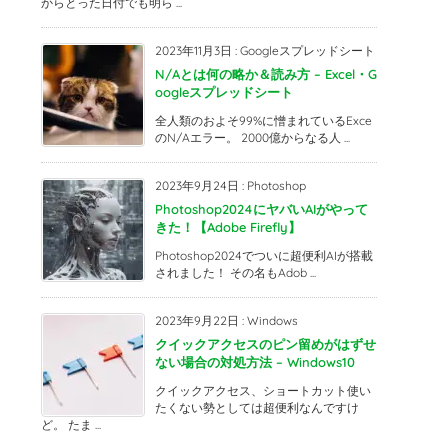
からとった日付でも明ら ...
2023年11月3日
:
Googleスプレッドシート
N/Aとは何の略か＆読み方 – Excel・G
oogleスプレッドシート
全人類のおよそ99%に憎まれているExce
のN/Aエラー。 2000億からなる人 ...
2023年9月24日
:
Photoshop
Photoshop2024にヤバいAIがやって
きた！【Adobe Firefly】
Photoshop2024でついに超便利AIが搭載
されました！ その名もAdob ...
2023年9月22日
:
Windows
クイックアクセスのピン留めがはずせ
ない場合の対処方法 – Windows10
クイックアクセス、ショートカット使い
たくない勢としては超便利なんですけ
ど。 たま ...