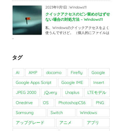
2023年9月1日
:
Windows11
クイックアクセスのピン留めがはずせ
ない場合の対処方法 – Windows11
私、Windowsのクイックアクセスをよく
使うんですけど。 （個人的にファイルは
...
タグ
AI
AMP
docomo
Firefly
Google
Google Apps Script
Google IME
Insert
JPEG 2000
jQuery
Lhaplus
LTEモデル
Onedrive
OS
PhotoshopCS6
PNG
Samsung
Switch
Windows
アップグレード
アニメ
アプリ