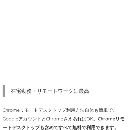
勤
務・
リ
モ
ー
ト
ワ
ー
ク
に
最
高
在宅勤務・リモートワークに最高
1.
1.
ク
Chromeリモートデスクトップ利用方法自体も簡単で、
ラ
GoogleアカウントとChromeさえあればOK。
Chromeリモ
イ
ートデスクトップも含めてすべて無料で利用できます。