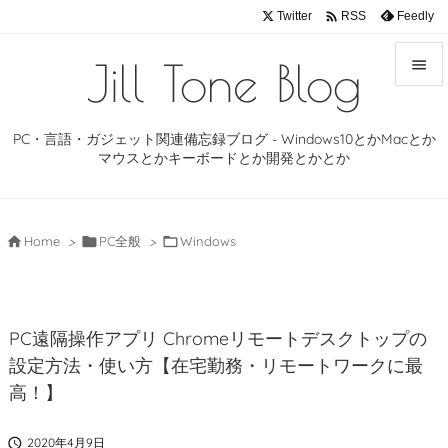

Twitter
Feedly
RSS
Jill Tone Blog


メニュ
PC・言語・ガジェット関連備忘録ブログ - Windows10とかMacとか

マウスとかキーボードとか開発とかとか
サイド

前へ

Home
>

PC全般
>

Windows

次へ

PC遠隔操作アプリ Chromeリモートデスクトップの
検索
設定方法・使い方【在宅勤務・リモートワークに最
高！】

2020年4月9日