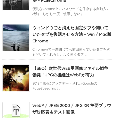
法 – PC版Chrome
便利なChrome上にパスワードを保存する自動入力
機能。しかし一度「使用しない」 ...
ウィンドウごと消えた固定タブや開いて
いたタブを復活させる方法 – Win / Mac版
Chrome
Chromeって一度閉じても前回使っていたタブを次
も開いてくれるし、よく使うタブ ...
【SEO】次世代WEB用画像ファイル戦争
勃発！JPGの後継はWebPが有力
2018年11月にアップデートされたGoogleの
PageSpeed Insit ...
WebP / JPEG 2000 / JPG XR 主要ブラウ
ザ対応表＆テスト画像