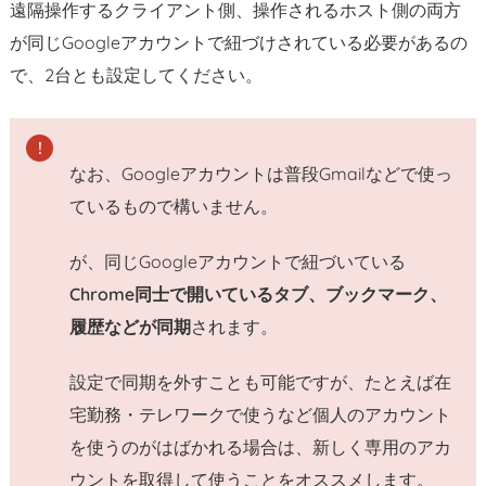
遠隔操作するクライアント側、操作されるホスト側の両方
隔
が同じGoogleアカウントで紐づけされている必要があるの
操
作
で、2台とも設定してください。
で
き
る
なお、Googleアカウントは普段Gmailなどで使っ
6.
ているもので構いません。
ま
と
が、同じGoogleアカウントで紐づいている
め：
Chrome同士で開いているタブ、ブックマーク、
P
履歴などが同期
されます。
C
遠
設定で同期を外すことも可能ですが、たとえば在
隔
宅勤務・テレワークで使うなど個人のアカウント
操
作
を使うのがはばかれる場合は、新しく専用のアカ
ア
ウントを取得して使うことをオススメします。