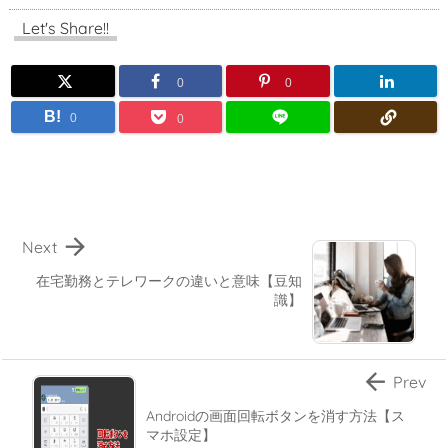
Let's Share!!
0
0
B!
0
0

Next
在宅勤務とテレワークの違いと意味【豆知
識】

Prev
Androidの画面回転ボタンを消す方法【ス
マホ設定】