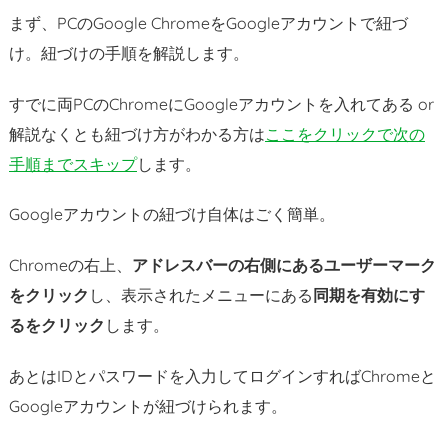
の
まず、PCのGoogle ChromeをGoogleアカウントで紐づ
使
け。紐づけの手順を解説します。
い
方
すでに両PCのChromeにGoogleアカウントを入れてある or
5.
解説なくとも紐づけ方がわかる方は
ここをクリックで次の
ス
手順までスキップ
します。
マ
ホ
Googleアカウントの紐づけ自体はごく簡単。
や
タ
Chromeの右上、
アドレスバーの右側にあるユーザーマーク
ブ
をクリック
し、表示されたメニューにある
同期を有効にす
レ
るをクリック
します。
ッ
ト
あとはIDとパスワードを入力してログインすればChromeと
で
Googleアカウントが紐づけられます。
も
遠