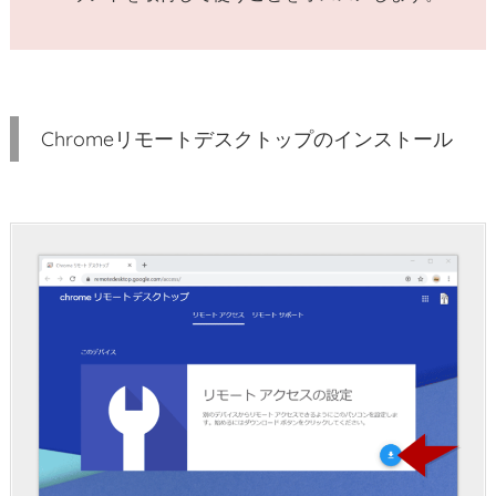
プ
リ
C
h
r
Chromeリモートデスクトップのインストール
o
m
e
リ
モ
ー
ト
デ
ス
ク
ト
ッ