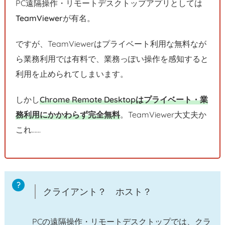
PC遠隔操作・リモートデスクトップアプリとしては
3.
TeamViewer
が有名。
C
h
ですが、TeamViewerはプライベート利用な無料なが
r
ら業務利用では有料で、業務っぽい操作を感知すると
o
利用を止められてしまいます。
m
e
しかし
Chrome Remote Desktopはプライベート・業
リ
務利用にかかわらず完全無料
。TeamViewer大丈夫か
モ
これ……
ー
ト
デ
ス
ク
クライアント？ ホスト？
ト
ッ
PCの遠隔操作・リモートデスクトップでは、クラ
プ