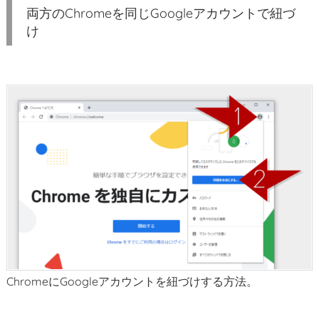
両方のChromeを同じGoogleアカウントで紐づ
ー
け
ト
デ
ス
ク
ト
ッ
プ
の
設
定
方
法
4.
設
ChromeにGoogleアカウントを紐づけする方法。
定
後