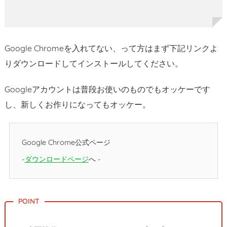
を
同
じ
G
Google Chromeを入れてない、って方はまず下記リンクよ
o
りダウンロードしてインストールしてください。
o
g
Googleアカウントは普段お使いのものでもオッケーです
l
し、新しくお作りになってもオッケー。
e
ア
カ
Google Chrome公式ページ
ウ
ン
ダウンロードページ
へ
ト
で
紐
づ
け