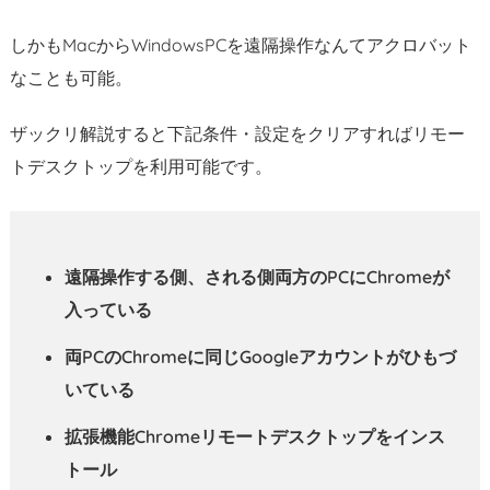
ア
ン
しかもMacからWindowsPCを遠隔操作なんてアクロバット
ト？
なことも可能。
ホ
ザックリ解説すると下記条件・設定をクリアすればリモー
ス
トデスクトップを利用可能です。
ト？
2.
両
方
遠隔操作する側、される側両方のPCにChromeが
の
入っている
C
h
両PCのChromeに同じGoogleアカウントがひもづ
r
いている
o
m
拡張機能Chromeリモートデスクトップをインス
e
トール