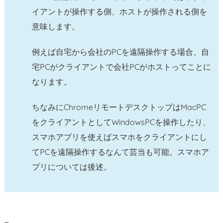
の
イアントが操作する側、ホストが操作される側を
イ
意味します。
ン
ス
例えば自宅から会社のPCを遠隔操作する場合、自
ト
宅PCがクライアントで会社PCがホストってことに
ー
なります。
ル
3.
ちなみにChromeリモートデスクトップはMacPC
1.
をクライアントとしてWindowsPCを操作したり、
C
スマホアプリを使えばスマホをクライアントにし
h
てPCを遠隔操作するなんて芸当も可能。スマホア
r
o
プリについては後述。
m
e
リ
モ