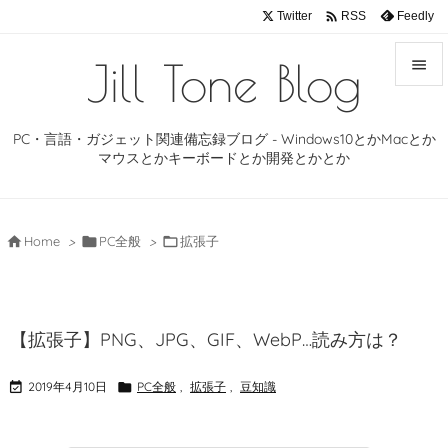

Twitter
Feedly
RSS
Jill Tone Blog


メニュ
PC・言語・ガジェット関連備忘録ブログ - Windows10とかMacとか

マウスとかキーボードとか開発とかとか
サイド

前へ

Home
>

PC全般
>

拡張子

次へ

【拡張子】PNG、JPG、GIF、WebP…読み方は？
検索

2019年4月10日

PC全般
,
拡張子
,
豆知識