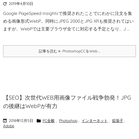

2019年4月10日
Google PageSpeed Insightsで推奨されたことでにわかに注文を集
める画像形式WebP。
同時にJPEG 2000とJPG XRも推奨されてはい
ますが、WebPでは主要ブラウザ全てに対応する予定となり、J ...
記事を読む
PhotoshopCCをWeb ...
【SEO】次世代WEB用画像ファイル戦争勃発！JPG
の後継はWebPが有力

2018年12月5日

PC全般
,
Photoshop
,
インターネット
,
拡張子
,
Adobe