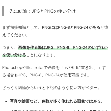
い
先に結論：JPGとPNGの使い分け
分
け
2.
まず前提知識として、
PNGにはPNG-8とPNG-24がある
と憶
な
えてください。
ぜ？：
重
つまり、
画像を作る際はJPG、PNG-8、PNG-24のいずれか
要
を使い分ける
ことになります。
な
の
PhotoshopやIllustratorで画像を「 WEB用に書き出し 」す
は
る場合もJPG、PNG-8、PNG-24が使用可能です。
キ
レ
ざっくり結論からいうと下記のような使い方がベター。
イ
さ
写真や絵画など、色数が多く使われる画像ではJPG。
と
フ