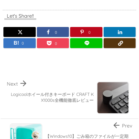
Let's Share!!
0
0
B!
0
0

Next
Logicoolホイール付きキーボード CRAFT K
X1000s全機能徹底レビュー

Prev
【Windows10】ごみ箱のファイルが一定期