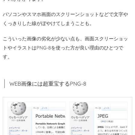
は
キ
パソコンやスマホ画面のスクリーンショットなどで文字や
レ
くっきりした線がぼやけてしまうことも。
イ
だ
こういった画像の劣化が少ない点も、画面スクリーショッ
け
トやイラストはPNG-8を使った方が良い理由のひとつで
れ
す。
ど……
2.
5.
オ
WEB画像には超重宝するPNG-8
マ
ケ：
G
I
F
は