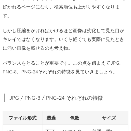
P
好かれるページになり、検索順位も上がりやすくなりま
N
す。
G
-
しかし圧縮をかければかけるほど画像は劣化して見た目が
8
キレイではなくなります。いくら軽くても実際に見たとき
/
に汚い画像を載せるのも考え物。
P
N
バランスをとることが重要です。この点を踏まえてJPG、
G
PNG-8、PNG-24それぞれの特徴を見ていきましょう。
-
2
4
そ
JPG / PNG-8 / PNG-24 それぞれの特徴
れ
ぞ
ファイル形式
透過
色数
サイズ
れ
の