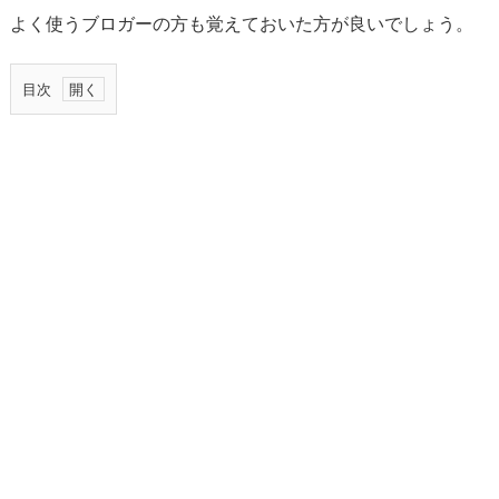
よく使うブロガーの方も覚えておいた方が良いでしょう。
目次
1.
先
に
結
論：
J
P
G
と
P
N
G
の
使