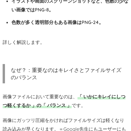
イラストや画面のスクリーンショットなど、色数の少な
ァ
い画像ではPNG-8。
イ
ル
色数が多く透明部分もある画像はPNG-24。
サ
イ
詳しく解説します。
ズ
の
バ
ラ
なぜ？：重要なのはキレイさとファイルサイズ
ン
のバランス
ス
2.
画像ファイルにおいて重要なのは、
「 いかにキレイにしつ
1.
つ軽くするか 」の「 バランス 」
です。
J
P
画像にガッツリ圧縮をかければファイルサイズは軽くなり
G
/
読み込みが早くなります。＝Google先生にもユーザーにも