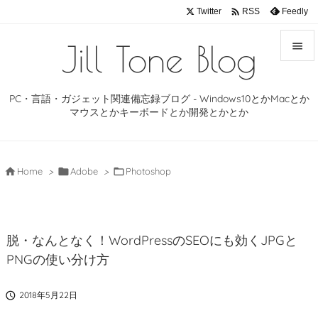

Twitter
Feedly
RSS
Jill Tone Blog


メニュ
PC・言語・ガジェット関連備忘録ブログ - Windows10とかMacとか

マウスとかキーボードとか開発とかとか
サイド

前へ

Home
>

Adobe
>

Photoshop

次へ

脱・なんとなく！WordPressのSEOにも効くJPGと
検索
PNGの使い分け方

2018年5月22日