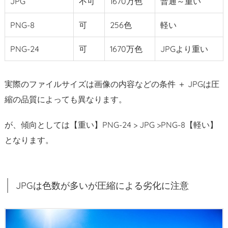
JPG
不可
1670万色
普通～重い
特
徴
PNG-8
可
256色
軽い
2.
2.
PNG-24
可
1670万色
JPGより重い
J
P
実際のファイルサイズは画像の内容などの条件 ＋ JPGは圧
G
縮の品質によっても異なります。
は
色
が、傾向としては【重い】PNG-24 > JPG >PNG-8【軽い】
数
となります。
が
多
い
が
JPGは色数が多いが圧縮による劣化に注意
圧
縮
に