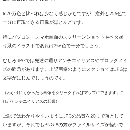
4.
ま
1670万色と比べれば少なく感じがちですが、意外と256色で
と
十分に再現できる画像がほとんどです。
め：
W
特にパソコン・スマホ画面のスクリーンショットやベタ塗
o
り系のイラストであれば256色で十分でしょう。
r
d
むしろJPGでは先述の通りアンチエイリアスやブロックノイ
P
ズの問題があります。上記画像のようにスクショではJPGは
r
文字がにじんでしまうのです。
e
s
s
（わかりにくかったら画像をクリックすればアップにできます。こ
や
れがアンチエイリアスの影響）
ブ
ロ
上記ではわかりやすいようにJPGの品質を20まで落として
グ
いますが、それでもPNG-8の方がファイルサイズが軽いで