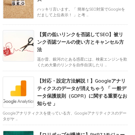
ハッキリ言います。「 簡単なSEO対策でGoogleを
だまして上位表示！ 」と考 ...
【質の低いリンクを否認してSEO】被リ
ンク否認ツールの使い方とキャンセル方
法
遥か昔、銀河のとある惑星には、検索エンジンを欺
くため大量のリンクを自作自演したり ...
【対応・設定方法解説！】Googleアナリ
ティクスのデータが消えちゃう 「 一般デ
ータ保護規則（GDPR）に関する重要なお
知らせ 」
Googleアナリティクスを使っている方、Googleアナリティクスのデー
タがヤ ...
【ロリポップが爆速に】PHP7.1モジュー