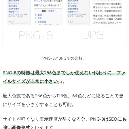
ど
う
な
の？
3.
実
際
に
PNG-8とJPGでの比較。
見
な
PNG-8の特徴は最大256色までしか使えない代わりに、ファ
が
イルサイズが非常に小さい
点。
ら
選
最大色数である256色から128色、64色などに絞ることで更
ぶ
にサイズを小さくすることも可能。
と
良
サイトが軽くなり表示速度が早くなる分、
PNG-8はSEOにも
い
強い画像形式
といえます。