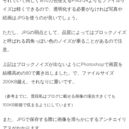
それでいて同じく1670万色使えるPNG-24よりもファイルサ
重
イズは軽くできるので、透明化する必要がなければ写真や
宝
す
絵画はJPGを使うのが良いでしょう。
る
ただし、JPGの弱点として、品質によってはブロックノイズ
P
N
と呼ばれる四角っぽい色のノイズが乗ることがあるので注
G
意。
-
8
上記はブロックノイズが出ないようにPhotoshopで画質を
2.
結構高めの80で書き出しました。で、ファイルサイズ
4.
200KB越え。それなりに重いです。
P
N
（参考までに、普段私はブログに載せる画像の場合大きくても
G
100KB前後で収まるようにしています）
-
2
また、JPGで保存する際に画像を滑らかにするアンチエイリ
4
アスがかかります。