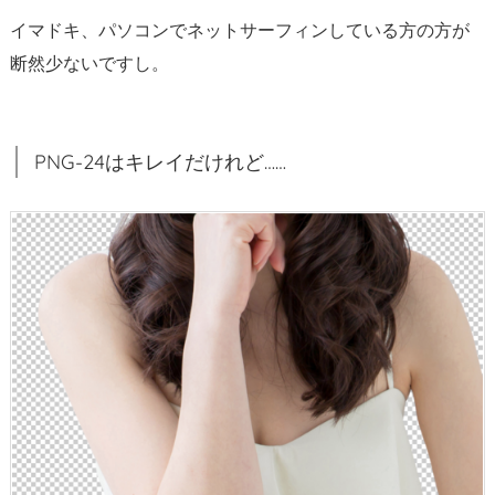
分
イマドキ、パソコンでネットサーフィンしている方の方が
け
断然少ないですし。
方
PNG-24はキレイだけれど……