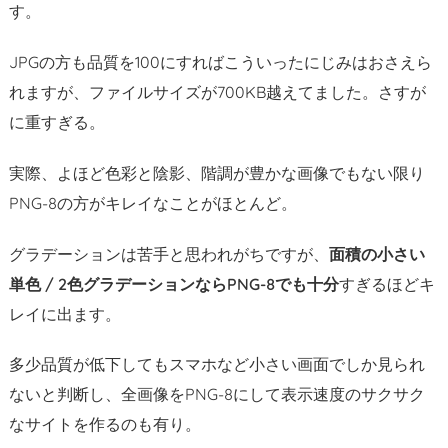
の
す。
S
E
JPGの方も品質を100にすればこういったにじみはおさえら
O
れますが、ファイルサイズが700KB越えてました。さすが
に
に重すぎる。
も
効
実際、よほど色彩と陰影、階調が豊かな画像でもない限り
く
PNG-8の方がキレイなことがほとんど。
J
P
グラデーションは苦手と思われがちですが、
面積の小さい
G
単色 / 2色グラデーションならPNG-8でも十分
すぎるほどキ
と
レイに出ます。
P
N
多少品質が低下してもスマホなど小さい画面でしか見られ
G
の
ないと判断し、全画像をPNG-8にして表示速度のサクサク
使
なサイトを作るのも有り。
い