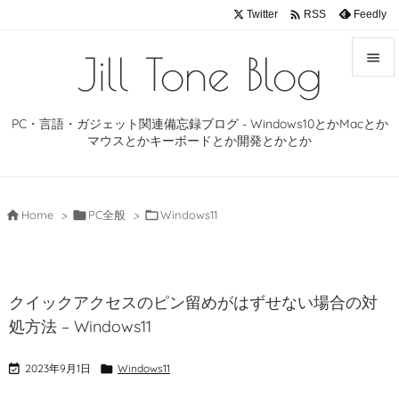

Twitter
Feedly
RSS
Jill Tone Blog


メニュ
PC・言語・ガジェット関連備忘録ブログ - Windows10とかMacとか

マウスとかキーボードとか開発とかとか
サイド

前へ

Home
>

PC全般
>

Windows11

次へ

クイックアクセスのピン留めがはずせない場合の対
検索
処方法 – Windows11

2023年9月1日

Windows11