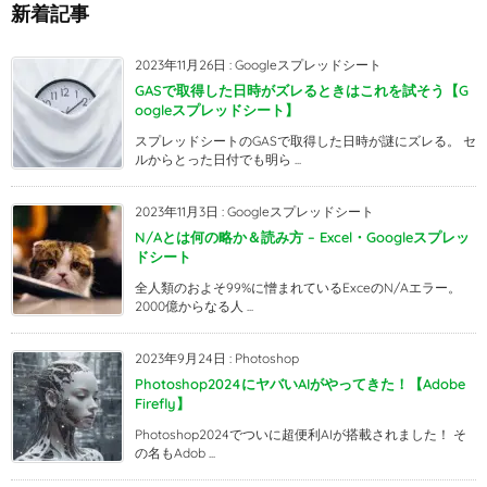
新着記事
2023年11月26日
:
Googleスプレッドシート
GASで取得した日時がズレるときはこれを試そう【G
oogleスプレッドシート】
スプレッドシートのGASで取得した日時が謎にズレる。 セ
ルからとった日付でも明ら ...
2023年11月3日
:
Googleスプレッドシート
N/Aとは何の略か＆読み方 – Excel・Googleスプレッ
ドシート
全人類のおよそ99%に憎まれているExceのN/Aエラー。
2000億からなる人 ...
2023年9月24日
:
Photoshop
Photoshop2024にヤバいAIがやってきた！【Adobe
Firefly】
Photoshop2024でついに超便利AIが搭載されました！ そ
の名もAdob ...