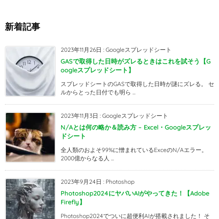
新着記事
2023年11月26日
:
Googleスプレッドシート
GASで取得した日時がズレるときはこれを試そう【G
oogleスプレッドシート】
スプレッドシートのGASで取得した日時が謎にズレる。 セ
ルからとった日付でも明ら ...
2023年11月3日
:
Googleスプレッドシート
N/Aとは何の略か＆読み方 – Excel・Googleスプレッ
ドシート
全人類のおよそ99%に憎まれているExceのN/Aエラー。
2000億からなる人 ...
2023年9月24日
:
Photoshop
Photoshop2024にヤバいAIがやってきた！【Adobe
Firefly】
Photoshop2024でついに超便利AIが搭載されました！ そ