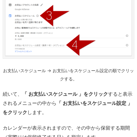
額
で
は
な
く
報
酬
発
生
お支払いスケジュール → お支払いをスケジュール設定の順でクリッ
額
クする。
4.
続いて、
「 お支払いスケジュール 」をクリック
すると表示
ま
と
されるメニューの中から
「 お支払いをスケジュール設定 」
め：
をクリック
します。
G
o
カレンダーが表示されますので、その中から保留する期間
o