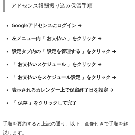
アドセンス報酬振り込み保留手順
順
1.
1.
Googleアドセンスにログイン
ロ
左メニュー内「 お支払い 」をクリック
グ
イ
設定タブ内の「 設定を管理する 」をクリック
ン
後、
「 お支払いスケジュール 」をクリック
左
「 お支払いをスケジュール設定 」をクリック
メ
ニ
表示されるカレンダー上で保留終了日を設定
ュ
ー
「 保存 」をクリックして完了
内
の
手順を要約すると上記の通り。以下、画像付きで手順を解
お
説します。
支