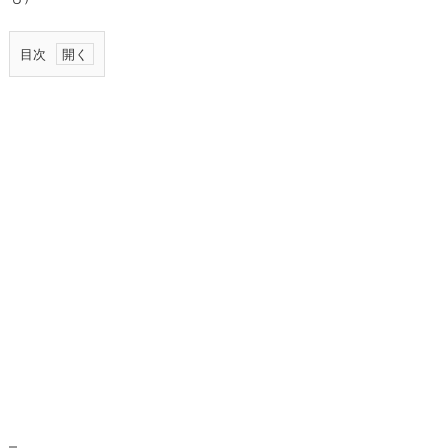
目次
1.
ア
ド
セ
ン
ス
報
酬
振
り
込
み
保
留
手