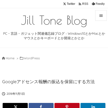

Twitter
Feedly
RSS
Jill Tone Blog


メニュ
PC・言語・ガジェット関連備忘録ブログ - Windows10とかMacとか

マウスとかキーボードとか開発とかとか
サイド

前へ

Home
>

WordPress

次へ

Googleアドセンス報酬の振込を保留にする方法
検索

2018年11月5日