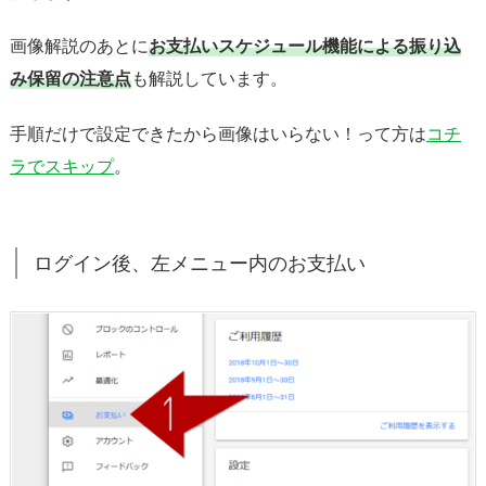
払
画像解説のあとに
お支払いスケジュール機能による振り込
い
み保留の注意点
も解説しています。
2.
次
手順だけで設定できたから画像はいらない！って方は
コチ
回
ラでスキップ
。
振
り
込
み
ログイン後、左メニュー内のお支払い
は
保
留
終
了
日
か
ら