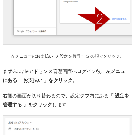
数
日
後
3.
注
意：
確
左メニューのお支払い → 設定を管理する の順でクリック。
定
申
まずGoogleアドセンス管理画面へログイン後、
左メニュー
告
にある「 お支払い 」をクリック
。
は
振
右側の画面が切り替わるので、設定タブ内にある
「 設定を
り
管理する 」をクリック
します。
込
み
入
金