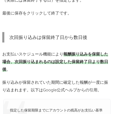
（実際には保留終了する日）を指定します。
g
l
最後に保存をクリックして終了です。
e
ア
ド
次回振り込みは保留終了日から数日後
セ
ン
ス
お支払いスケジュール機能により
報酬振り込みを保留した
報
場合、次回振り込まれるのは設定した保留終了日より数日
酬
後
。
の
振
振り込みが保留されていた期間に確定した報酬が一度に振
込
り込まれます。以下はGoogle公式ヘルプからの引用。
を
保
留
に
指定した保留期限までにアカウントの残高がお支払い基準