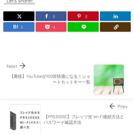
Let's Share!!
0
0
B!
0
0

Next
【裏技】YouTubeが100倍快適になる！ショ
ートカットキー一覧

Prev
【PRS300SE】フレッツ光 Wi-Fi接続方法と
パスワード確認方法