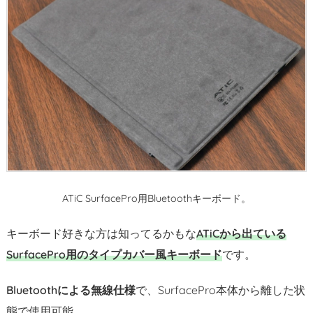
u
e
t
o
o
t
h
キ
ー
ボ
ー
ATiC SurfacePro用Bluetoothキーボード。
ド
2.
キーボード好きな方は知ってるかもな
ATiCから出ている
不
SurfacePro用のタイプカバー風キーボード
です。
満
点
Bluetoothによる無線仕様
で、SurfacePro本体から離した状
2.
態で使用可能。