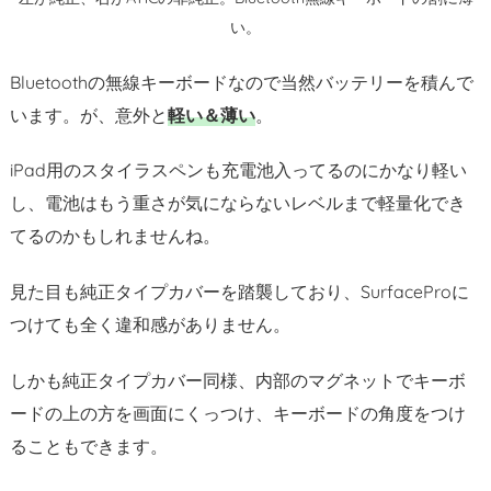
い。
4.
番
Bluetoothの無線キーボードなので当然バッテリーを積んで
外
います。が、意外と
軽い＆薄い
。
編
残
iPad用のスタイラスペンも充電池入ってるのにかなり軽い
念
だ
し、電池はもう重さが気にならないレベルまで軽量化でき
っ
てるのかもしれませんね。
た
L
見た目も純正タイプカバーを踏襲しており、SurfaceProに
I
つけても全く違和感がありません。
H
O
しかも純正タイプカバー同様、内部のマグネットでキーボ
U
ードの上の方を画面にくっつけ、キーボードの角度をつけ
L
ることもできます。
A
I