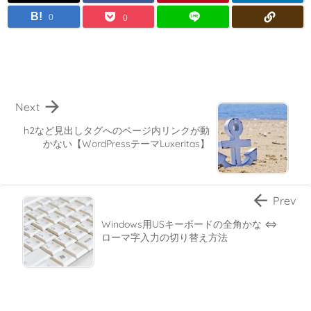
B!
0
0

Next
h2など見出しタグへのページ内リンクが動
かない【WordPressテーマLuxeritas】

Prev
Windows用USキーボードの全角かな ⇔
ローマ字入力の切り替え方法