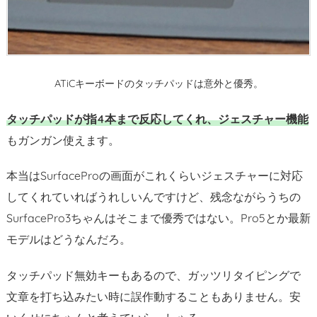
1.
A
n
d
ATiCキーボードのタッチパッドは意外と優秀。
r
o
タッチパッドが指4本まで反応してくれ、ジェスチャー機能
i
もガンガン使えます。
d
ス
本当はSurfaceProの画面がこれくらいジェスチャーに対応
マ
してくれていればうれしいんですけど、残念ながらうちの
ホ
で
SurfacePro3ちゃんはそこまで優秀ではない。Pro5とか最新
も
モデルはどうなんだろ。
使
え
タッチパッド無効キーもあるので、ガッツリタイピングで
た
文章を打ち込みたい時に誤作動することもありません。安
5.