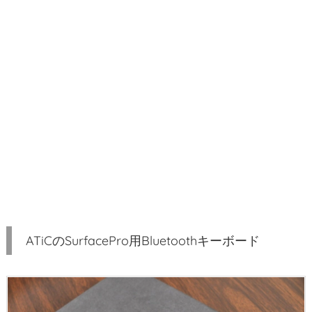
T
i
C
の
S
u
r
f
a
c
e
P
r
ATiCのSurfacePro用Bluetoothキーボード
o
用
B
l