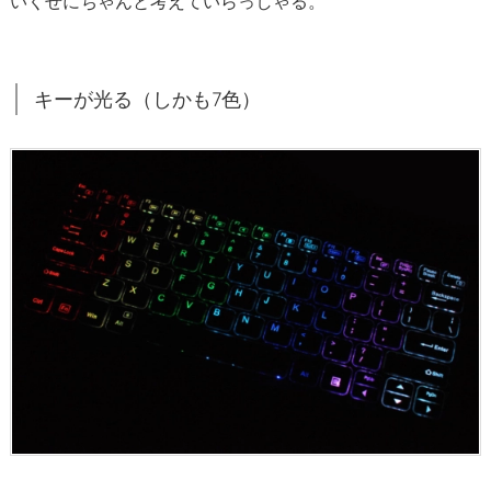
いくせにちゃんと考えていらっしゃる。
S
u
r
キーが光る（しかも7色）
f
a
c
e
P
r
o
歴
5
年
の
マ
ニ
ア