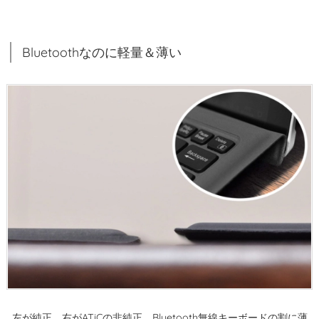
意
外
Bluetoothなのに軽量＆薄い
と
優
秀
3.
3.
キ
ー
が
光
る
（し
か
も
7
色）
左が純正、右がATiCの非純正。Bluetooth無線キーボードの割に薄