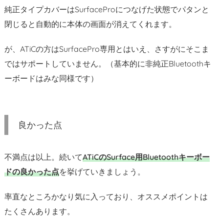
h
純正タイプカバーはSurfaceProにつなげた状態でパタンと
な
閉じると自動的に本体の画面が消えてくれます。
の
に
が、ATiCの方はSurfacePro専用とはいえ、さすがにそこま
軽
ではサポートしていません。（基本的に非純正Bluetoothキ
量
＆
ーボードはみな同様です）
薄
い
3.
良かった点
2.
タ
ッ
不満点は以上。続いて
ATiCのSurface用Bluetoothキーボー
チ
ドの良かった点
を挙げていきましょう。
パ
ッ
率直なところかなり気に入っており、オススメポイントは
ド
たくさんあります。
が