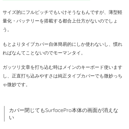
3.
サイズ的にフルピッチでもいけそうなもんですが、薄型軽
良
量化・バッテリーを搭載する都合上仕方がないのでしょ
か
う。
っ
た
もとよりタイプカバー自体簡易的にしか使わないし、慣れ
点
ればなんてことないのでモーマンタイ。
3.
1.
ガッツリ文章を打ち込む時はメインのキーボード使います
B
し、正直打ち込みやすさは純正タイプカバーでも微妙っち
l
u
ゃ微妙です。
e
t
o
カバー閉じてもSurfacePro本体の画面が消えな
o
い
t