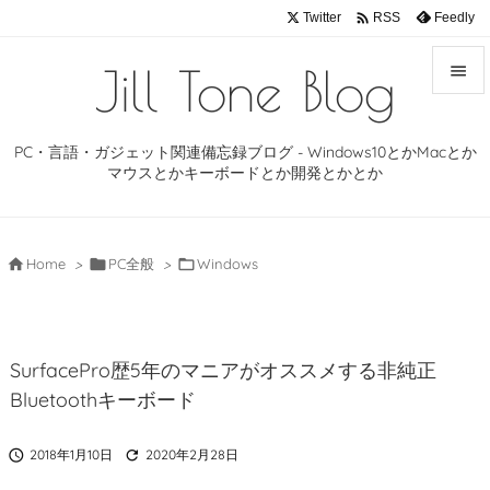

Twitter
Feedly
RSS
Jill Tone Blog


メニュ
PC・言語・ガジェット関連備忘録ブログ - Windows10とかMacとか

マウスとかキーボードとか開発とかとか
サイド

前へ

Home
>

PC全般
>

Windows

次へ

SurfacePro歴5年のマニアがオススメする非純正
検索
Bluetoothキーボード

2018年1月10日

2020年2月28日