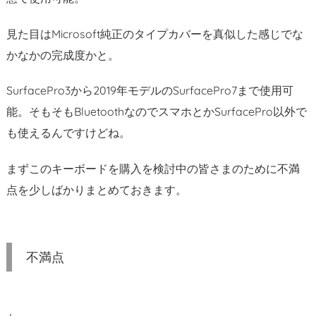
1.
キ
見た目はMicrosoft純正のタイプカバーを真似した感じでな
ー
かなかの完成度かと。
ピ
ッ
SurfacePro3から2019年モデルのSurfacePro7まで使用可
チ
能。そもそもBluetoothなのでスマホとかSurfacePro以外で
2.
も使えるんですけどね。
2.
カ
まずこのキーボードを購入を検討中の皆さまのために不満
バ
点を少しばかりまとめておきます。
ー
閉
じ
て
不満点
も
S
u