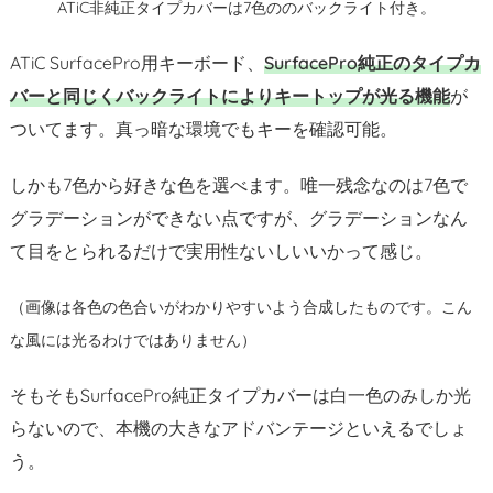
ATiC非純正タイプカバーは7色ののバックライト付き。
が
オ
ATiC SurfacePro用キーボード、
SurfacePro純正のタイプカ
ス
バーと同じくバックライトによりキートップが光る機能
が
ス
ついてます。真っ暗な環境でもキーを確認可能。
メ
す
しかも7色から好きな色を選べます。唯一残念なのは7色で
る
非
グラデーションができない点ですが、グラデーションなん
純
て目をとられるだけで実用性ないしいいかって感じ。
正
キ
（画像は各色の色合いがわかりやすいよう合成したものです。こん
ー
な風には光るわけではありません）
ボ
ー
そもそもSurfacePro純正タイプカバーは白一色のみしか光
ド
らないので、本機の大きなアドバンテージといえるでしょ
ま
う。
と