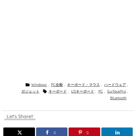

Windows
,
PC全般
,
キーボード・マウス
,
ハードウェア
,
ガジェット

キーボード
,
USキーボード
,
PC
,
SurfacePro
,
Bluetooth
Let's Share!!
0
0