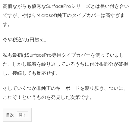
高価ながらも優秀なSurfaceProシリーズとは長い付き合い
ですが、やはりMicrosoft純正のタイプカバーは高すぎま
す。
今や税込2万円超え。
私も最初はSurfacePro専用タイプカバーを使っていまし
た。しかし脱着を繰り返しているうちに付け根部分が破損
し、接続しても反応せず。
そしていくつか非純正のキーボードを渡り歩き、ついに、
これぞ！というものを発見した次第です。
目次
1.
A