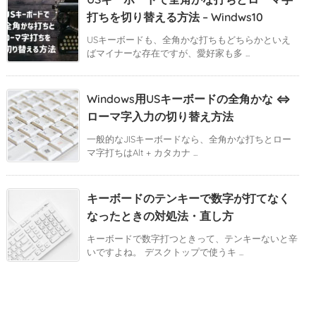
打ちを切り替える方法 – Windws10
USキーボードも、全角かな打ちもどちらかといえ
ばマイナーな存在ですが、愛好家も多 ...
Windows用USキーボードの全角かな ⇔
ローマ字入力の切り替え方法
一般的なJISキーボードなら、全角かな打ちとロー
マ字打ちはAlt + カタカナ ...
キーボードのテンキーで数字が打てなく
なったときの対処法・直し方
キーボードで数字打つときって、テンキーないと辛
いですよね。 デスクトップで使うキ ...