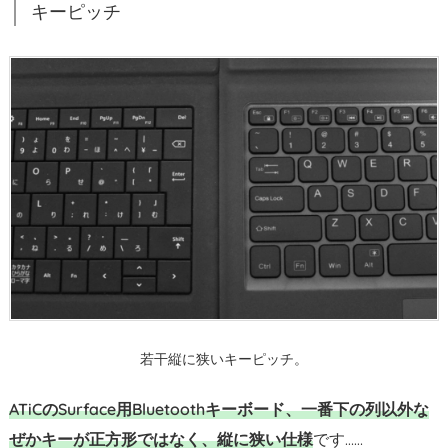
r
キーピッチ
f
a
c
e
P
r
o
本
体
の
画
面
が
若干縦に狭いキーピッチ。
消
え
ATiCのSurface用Bluetoothキーボード、一番下の列以外な
な
ぜかキーが正方形ではなく、縦に狭い仕様
です……
い