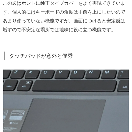
この辺はホントに純正タイプカバーをよく再現できていま
の
す。個人的にはキーボードの角度は手前を上にしたいので
S
あまり使っていない機能ですが、画面につけると安定感は
u
増すので不安定な場所では地味に役に立つ機能です。
r
f
a
c
タッチパッドが意外と優秀
e
P
r
o
キ
ー
ボ
ー
ド
4.