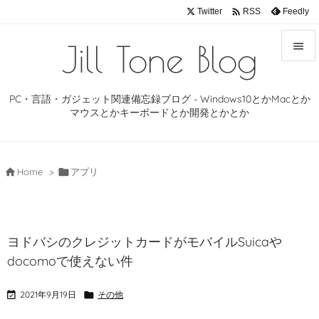

Twitter
Feedly
RSS
Jill Tone Blog


メニュ
PC・言語・ガジェット関連備忘録ブログ - Windows10とかMacとか

マウスとかキーボードとか開発とかとか
サイド

前へ

Home
>

アプリ

次へ

ヨドバシのクレジットカードがモバイルSuicaや
検索
docomoで使えない件

2021年9月19日

その他