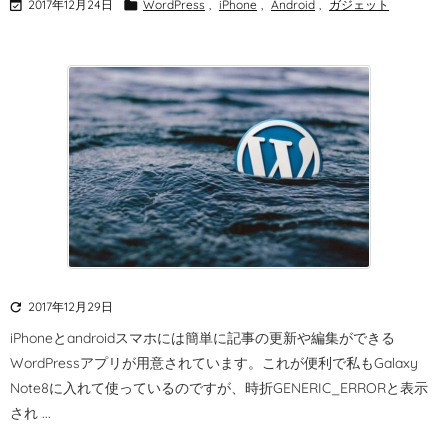

2017年12月24日

WordPress
,
iPhone
,
Android
,
ガジェット

2017年12月29日
iPhoneとandroidスマホには簡単に記事の更新や編集ができる
WordPressアプリが用意されています。
これが便利で私もGalaxy
Note8に入れて使っているのですが、時折GENERIC_ERRORと表示
され ...