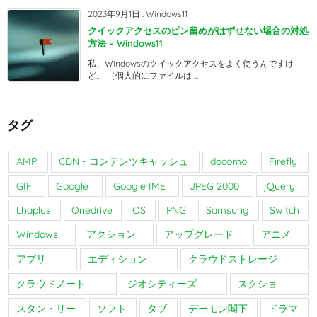
2023年9月1日
:
Windows11
クイックアクセスのピン留めがはずせない場合の対処
方法 – Windows11
私、Windowsのクイックアクセスをよく使うんですけ
ど。 （個人的にファイルは ...
タグ
AMP
CDN・コンテンツキャッシュ
docomo
Firefly
GIF
Google
Google IME
JPEG 2000
jQuery
Lhaplus
Onedrive
OS
PNG
Samsung
Switch
Windows
アクション
アップグレード
アニメ
アプリ
エディション
クラウドストレージ
クラウドノート
ジオシティーズ
スクショ
スタン・リー
ソフト
タブ
デーモン閣下
ドラマ