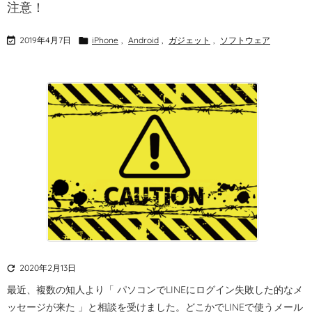
注意！

2019年4月7日

iPhone
,
Android
,
ガジェット
,
ソフトウェア

2020年2月13日
最近、複数の知人より「 パソコンでLINEにログイン失敗した的なメ
ッセージが来た 」と相談を受けました。
どこかでLINEで使うメール