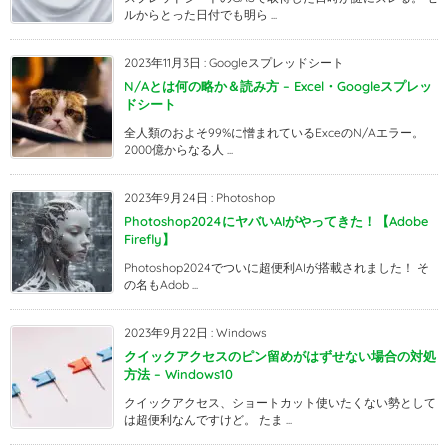
ルからとった日付でも明ら ...
2023年11月3日
:
Googleスプレッドシート
N/Aとは何の略か＆読み方 – Excel・Googleスプレッ
ドシート
全人類のおよそ99%に憎まれているExceのN/Aエラー。
2000億からなる人 ...
2023年9月24日
:
Photoshop
Photoshop2024にヤバいAIがやってきた！【Adobe
Firefly】
Photoshop2024でついに超便利AIが搭載されました！ そ
の名もAdob ...
2023年9月22日
:
Windows
クイックアクセスのピン留めがはずせない場合の対処
方法 – Windows10
クイックアクセス、ショートカット使いたくない勢として
は超便利なんですけど。 たま ...