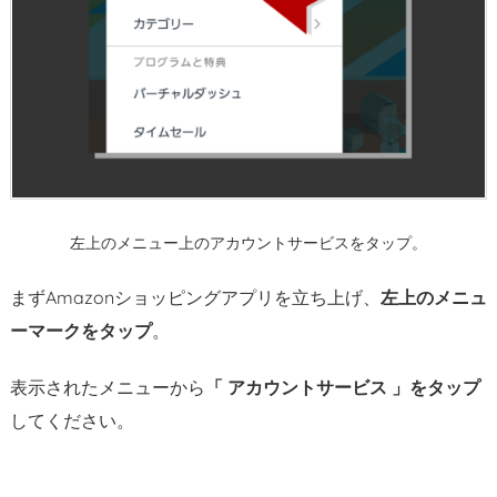
3.
会
員
資
格
を
終
了
す
左上のメニュー上のアカウントサービスをタップ。
る
まずAmazonショッピングアプリを立ち上げ、
左上のメニュ
（特
典
ーマークをタップ
。
を
表示されたメニューから
「 アカウントサービス 」をタップ
終
了）
してください。
を
タ