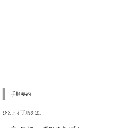
要
約
2.
A
m
a
z
o
n
プ
ラ
イ
手順要約
ム
会
員
ひとまず手順をば。
の
解