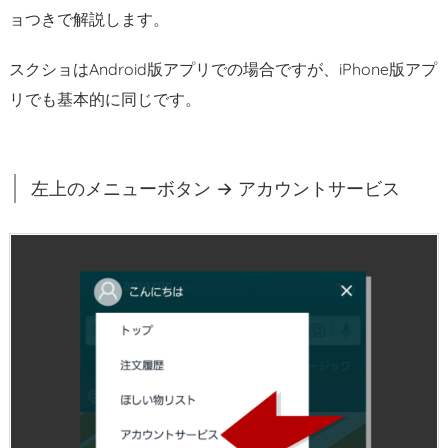
ラ
ョつきで解説します。
イ
ム
スクショはAndroid版アプリでの場合ですが、iPhone版アプ
会
リでも基本的に同じです。
員
情
報
左上のメニューボタン → アカウントサービス
の
設
定・
変
更
を
タ
ッ
プ
2.