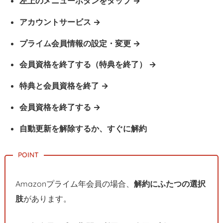
左上のメニューボタンをタップ
約・
アカウントサービス
自
動
プライム会員情報の設定・変更
更
新
会員資格を終了する（特典を終了）
解
特典と会員資格を終了
除
手
会員資格を終了する
順
2.
自動更新を解除するか、すぐに解約
1.
左
上
の
Amazonプライム年会員の場合、
解約にふたつの選択
メ
肢
があります。
ニ
ュ