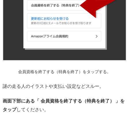
に
解
約
を
選
択
3.
ま
と
め：
会員資格を終了する（特典を終了）をタップする。
ス
マ
謎の走る人のイラストや支払い設定などスルー。
ホ
ア
画面下部にある「 会員資格を終了する（特典を終了） 」を
プ
タップ
してください。
リ
で