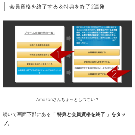
の
会員資格を終了する＆特典を終了2連発
A
m
a
z
o
n
プ
ラ
イ
ム
会
員
Amazonさんちょっとしつこい？
の
解
続いて画面下部にある
「 特典と会員資格を終了 」をタッ
約
プ
。
＆
自