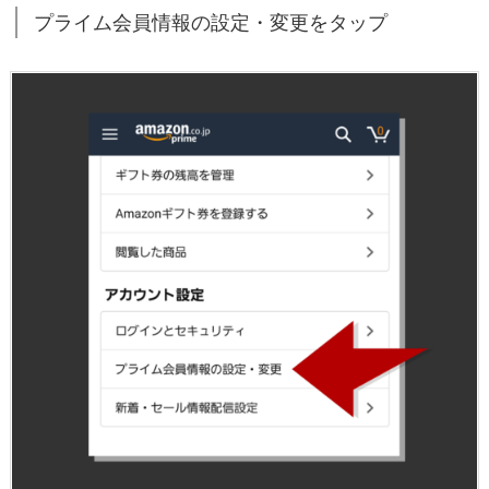
ッ
プライム会員情報の設定・変更をタップ
プ
2.
4.
会
員
資
格
を
終
了
す
る
＆
特
典
を