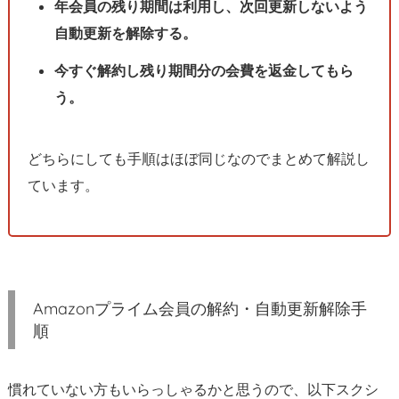
年会員の残り期間は利用し、次回更新しないよう
ー
自動更新を解除する。
ボ
タ
今すぐ解約し残り期間分の会費を返金してもら
ン
う。
→
ア
カ
どちらにしても手順はほぼ同じなのでまとめて解説し
ウ
ています。
ン
ト
サ
ー
ビ
Amazonプライム会員の解約・自動更新解除手
ス
順
2.
2.
プ
慣れていない方もいらっしゃるかと思うので、以下スクシ