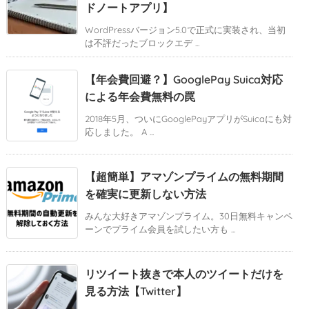
ドノートアプリ】
WordPressバージョン5.0で正式に実装され、当初
は不評だったブロックエデ ...
【年会費回避？】GooglePay Suica対応
による年会費無料の罠
2018年5月、ついにGooglePayアプリがSuicaにも対
応しました。 A ...
【超簡単】アマゾンプライムの無料期間
を確実に更新しない方法
みんな大好きアマゾンプライム。30日無料キャンペ
ーンでプライム会員を試したい方も ...
リツイート抜きで本人のツイートだけを
見る方法【Twitter】