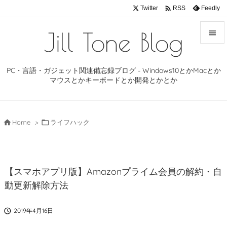

Twitter
Feedly
RSS
Jill Tone Blog


メニュ
PC・言語・ガジェット関連備忘録ブログ - Windows10とかMacとか

マウスとかキーボードとか開発とかとか
サイド

前へ

Home
>

ライフハック

次へ

【スマホアプリ版】Amazonプライム会員の解約・自
検索
動更新解除方法

2019年4月16日