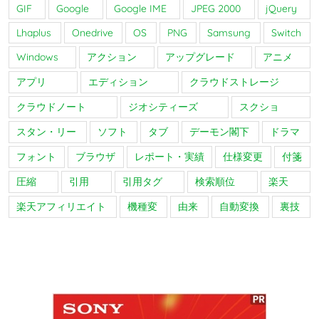
GIF
Google
Google IME
JPEG 2000
jQuery
Lhaplus
Onedrive
OS
PNG
Samsung
Switch
Windows
アクション
アップグレード
アニメ
アプリ
エディション
クラウドストレージ
クラウドノート
ジオシティーズ
スクショ
スタン・リー
ソフト
タブ
デーモン閣下
ドラマ
フォント
ブラウザ
レポート・実績
仕様変更
付箋
圧縮
引用
引用タグ
検索順位
楽天
楽天アフィリエイト
機種変
由来
自動変換
裏技