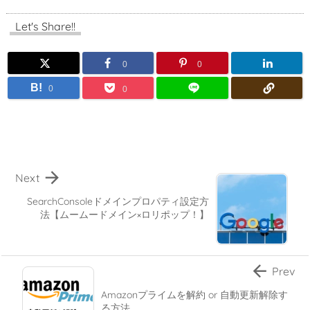
Let's Share!!
0
0
B!
0
0

Next
SearchConsoleドメインプロパティ設定方
法【ムームードメイン×ロリポップ！】

Prev
Amazonプライムを解約 or 自動更新解除す
る方法