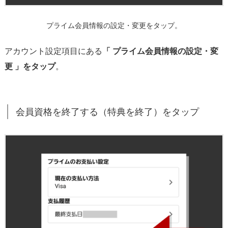
終
了
プライム会員情報の設定・変更をタップ。
2
連
アカウント設定項目にある
「 プライム会員情報の設定・変
発
更 」をタップ
。
2.
5.
自
動
会員資格を終了する（特典を終了）をタップ
更
新
解
除
o
r
す
ぐ