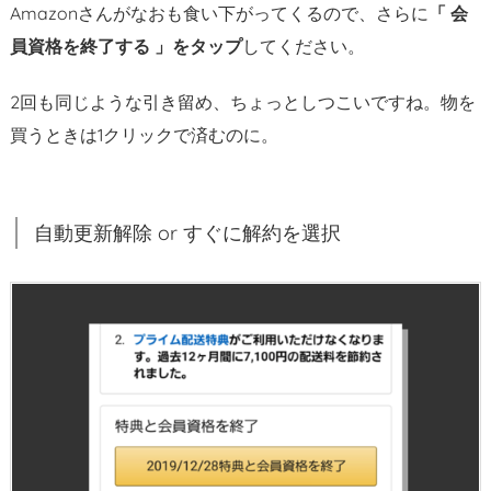
Amazonさんがなおも食い下がってくるので、さらに
「 会
動
員資格を終了する 」をタップ
してください。
更
新
2回も同じような引き留め、ちょっとしつこいですね。物を
解
買うときは1クリックで済むのに。
除
方
法
自動更新解除 or すぐに解約を選択