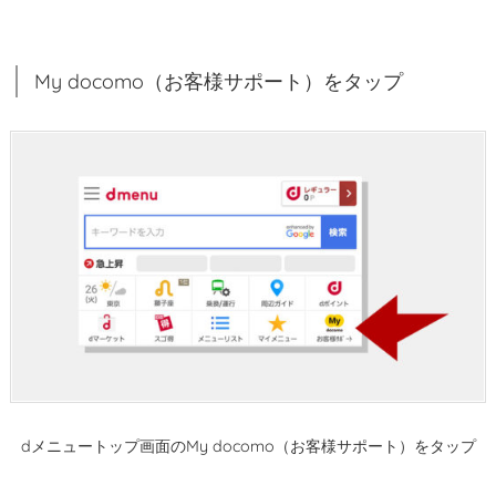
ン
ラ
My docomo（お客様サポート）をタップ
イ
ン
手
続
き
を
タ
ッ
プ
1.
5.
ド
コ
dメニュートップ画面のMy docomo（お客様サポート）をタップ
モ
オ