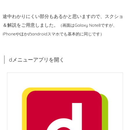
（お
客
様
途中わかりにくい部分もあるかと思いますので、スクショ
サ
＆解説をご用意しました。
（画面はGalaxy Note8ですが、
ポ
iPhoneやほかのandroidスマホでも基本的に同じです）
ー
ト）
を
dメニューアプリを開く
タ
ッ
プ
1.
3.
d
ア
カ
ウ
ン