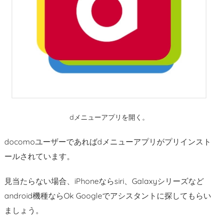
ト
に
ロ
グ
イ
ン
1.
4.
契
dメニューアプリを開く。
約
内
docomoユーザーであればdメニューアプリがプリインスト
容
ールされています。
確
認
見当たらない場合、iPhoneならsiri、Galaxyシリーズなど
な
android機種ならOk Googleでアシスタントに探してもらい
ど
ましょう。
オ