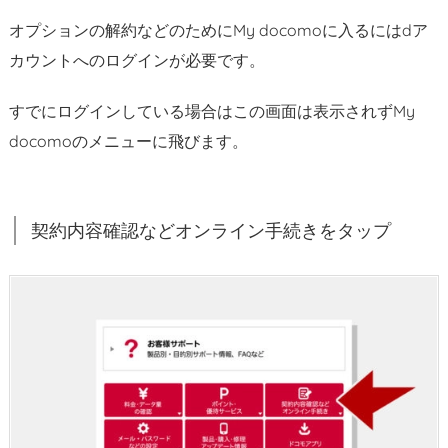
更
オプションの解約などのためにMy docomoに入るにはdア
メ
カウントへのログインが必要です。
ニ
ュ
すでにログインしている場合はこの画面は表示されずMy
ー
docomoのメニューに飛びます。
内
の
ス
ピ
契約内容確認などオンライン手続きをタップ
ー
ド
モ
ー
ド
を
タ
ッ