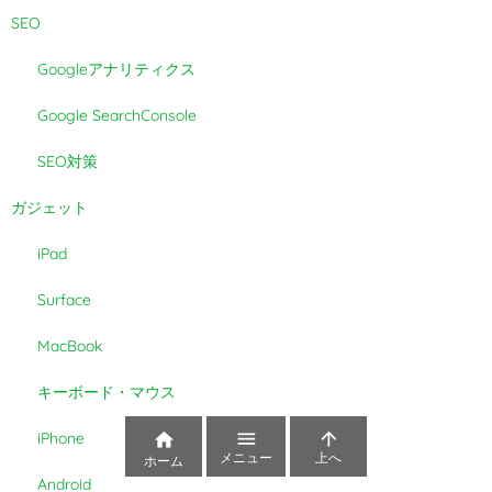
SEO
Googleアナリティクス
Google SearchConsole
SEO対策
ガジェット
iPad
Surface
MacBook
キーボード・マウス


iPhone

メニュー
上へ
ホーム
Android