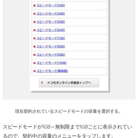
す
る
に
チ
ェ
ッ
ク
し、
手
続
き
完
了
を
現在契約されているスピードモードの容量を選択する。
タ
ッ
スピードモードが1GB～無制限まで1GBごとに表示されてい
プ
るので、契約中の容量のメニューをタップします。