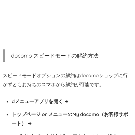
ピ
ー
ド
モ
ー
ド
の
docomo スピードモードの解約方法
解
約
方
スピードモードオプションの解約はdocomoショップに行
法
かずともお持ちのスマホから解約が可能です。
1.
1.
dメニューアプリを開く
d
メ
トップページ or メニューのMy docomo（お客様サポ
ニ
ート）
ュ