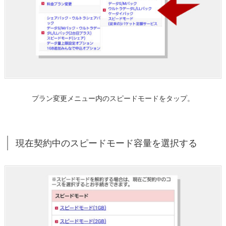
認
と
同
意
の
チ
ェ
ッ
プラン変更メニュー内のスピードモードをタップ。
ク
を
つ
現在契約中のスピードモード容量を選択する
け
る
1.
9.
同
意