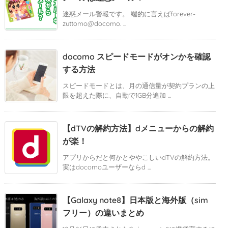
迷惑メール警報です。 端的に言えばforever-
zuttomo@docomo. ...
docomo スピードモードがオンかを確認
する方法
スピードモードとは、月の通信量が契約プランの上
限を超えた際に、自動で1GB分追加 ...
【dTVの解約方法】dメニューからの解約
が楽！
アプリからだと何かとややこしいdTVの解約方法。
実はdocomoユーザーならd ...
【Galaxy note8】日本版と海外版（sim
フリー）の違いまとめ