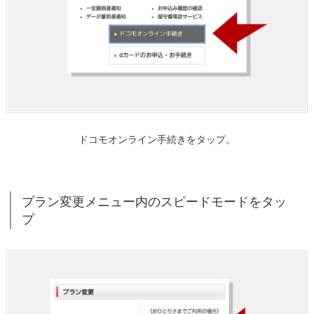
量
を
選
択
す
る
1.
8.
ドコモオンライン手続きをタップ。
2
か
所、
プラン変更メニュー内のスピードモードをタッ
手
プ
続
き
内
容
確