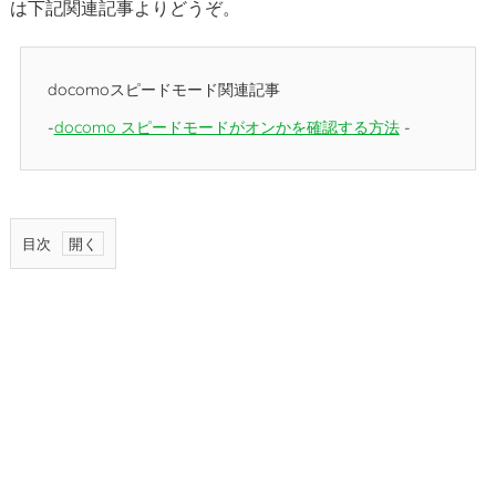
は下記関連記事よりどうぞ。
docomoスピードモード関連記事
docomo スピードモードがオンかを確認する方法
目次
1.
d
o
c
o
m
o
ス