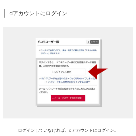
ン
dアカウントにログイン
ラ
イ
ン
手
続
き
を
タ
ッ
プ
1.
6.
プ
ラ
ン
ログインしていなければ、dアカウントにログイン。
変