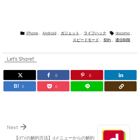

iPhone
,
Android
,
ガジェット
,
ライフハック

docomo
,
スピードモード
,
契約
,
通信制限
Let's Share!!
0
0
B!
0
0

Next
【dTVの解約方法】dメニューからの解約