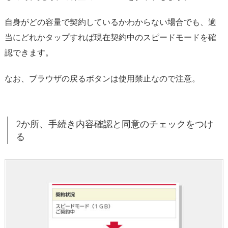
2.
d
自身がどの容量で契約しているかわからない場合でも、適
o
当にどれかタップすれば現在契約中のスピードモードを確
c
認できます。
o
m
なお、ブラウザの戻るボタンは使用禁止なので注意。
o
ス
ピ
2か所、手続き内容確認と同意のチェックをつけ
ー
る
ド
モ
ー
ド
と
は？
＆