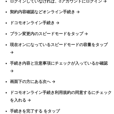
ログインしていなければ、dアカウントにログイン
ー
ア
契約内容確認などオンライン手続き
プ
リ
ドコモオンライン手続き
を
プラン変更内のスピードモードをタップ
開
く
現在オンになっているスピードモードの容量をタップ
1.
2.
M
手続き内容と注意事項にチェックが入っているか確認
y
d
画面下の方にある次へ
o
c
ドコモオンライン手続き利用規約の同意するにチェック
o
を入れる
m
o
手続きを完了する をタップ