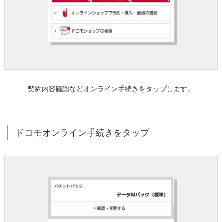
プ
1.
7.
現
在
契
約
契約内容確認などオンライン手続きをタップします。
中
の
ス
ドコモオンライン手続きをタップ
ピ
ー
ド
モ
ー
ド
容