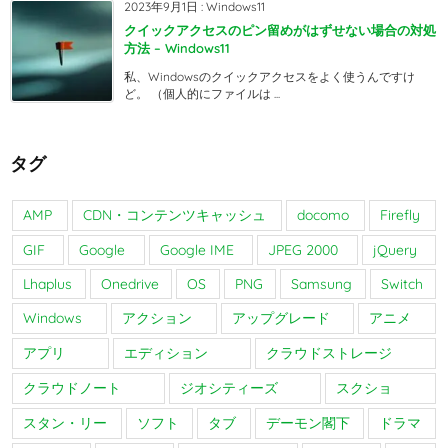
2023年9月1日
:
Windows11
クイックアクセスのピン留めがはずせない場合の対処
方法 – Windows11
私、Windowsのクイックアクセスをよく使うんですけ
ど。 （個人的にファイルは ...
タグ
AMP
CDN・コンテンツキャッシュ
docomo
Firefly
GIF
Google
Google IME
JPEG 2000
jQuery
Lhaplus
Onedrive
OS
PNG
Samsung
Switch
Windows
アクション
アップグレード
アニメ
アプリ
エディション
クラウドストレージ
クラウドノート
ジオシティーズ
スクショ
スタン・リー
ソフト
タブ
デーモン閣下
ドラマ