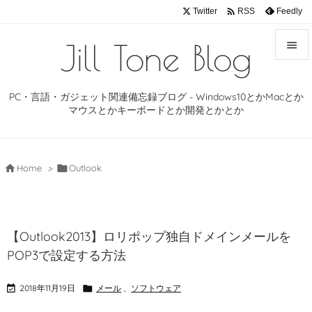

Twitter
Feedly
RSS
Jill Tone Blog


メニュ
PC・言語・ガジェット関連備忘録ブログ - Windows10とかMacとか

マウスとかキーボードとか開発とかとか
サイド

前へ

Home
>

Outlook

次へ

【Outlook2013】ロリポップ独自ドメインメールを
検索
POP3で設定する方法

2018年11月19日

メール
,
ソフトウェア