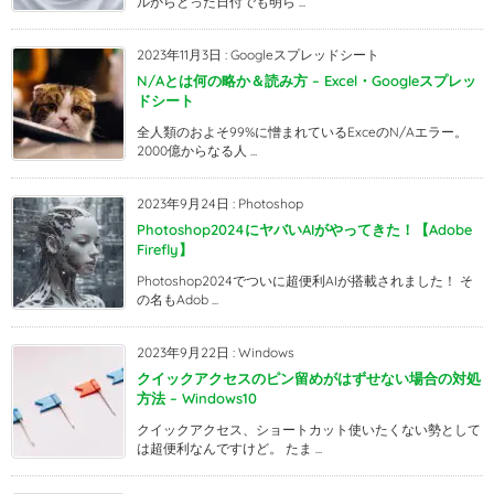
ルからとった日付でも明ら ...
2023年11月3日
:
Googleスプレッドシート
N/Aとは何の略か＆読み方 – Excel・Googleスプレッ
ドシート
全人類のおよそ99%に憎まれているExceのN/Aエラー。
2000億からなる人 ...
2023年9月24日
:
Photoshop
Photoshop2024にヤバいAIがやってきた！【Adobe
Firefly】
Photoshop2024でついに超便利AIが搭載されました！ そ
の名もAdob ...
2023年9月22日
:
Windows
クイックアクセスのピン留めがはずせない場合の対処
方法 – Windows10
クイックアクセス、ショートカット使いたくない勢として
は超便利なんですけど。 たま ...