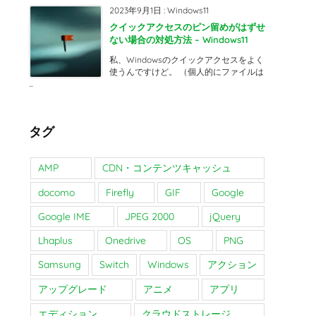
2023年9月1日
:
Windows11
クイックアクセスのピン留めがはずせ
ない場合の対処方法 – Windows11
私、Windowsのクイックアクセスをよく
使うんですけど。 （個人的にファイルは
...
タグ
AMP
CDN・コンテンツキャッシュ
docomo
Firefly
GIF
Google
Google IME
JPEG 2000
jQuery
Lhaplus
Onedrive
OS
PNG
Samsung
Switch
Windows
アクション
アップグレード
アニメ
アプリ
エディション
クラウドストレージ