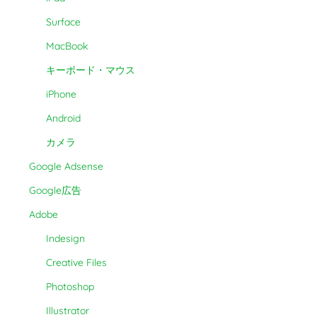
Surface
MacBook
キーボード・マウス
iPhone
Android
カメラ
Google Adsense
Google広告
Adobe
Indesign
Creative Files
Photoshop
Illustrator