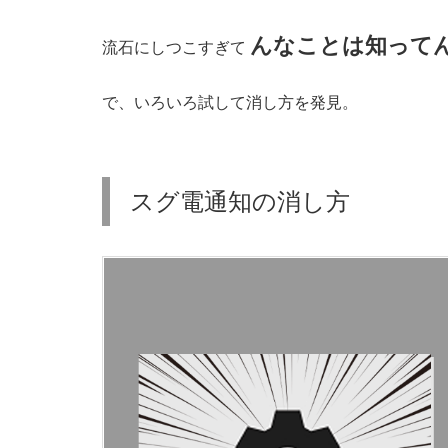
電
んなことは知って
流石にしつこすぎて
通
知
で、いろいろ試して消し方を発見。
の
消
し
スグ電通知の消し方
方
3.
ま
と
め：
A
n
d