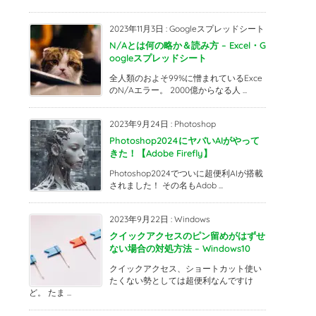
2023年11月3日
:
Googleスプレッドシート
N/Aとは何の略か＆読み方 – Excel・G
oogleスプレッドシート
全人類のおよそ99%に憎まれているExce
のN/Aエラー。 2000億からなる人 ...
2023年9月24日
:
Photoshop
Photoshop2024にヤバいAIがやって
きた！【Adobe Firefly】
Photoshop2024でついに超便利AIが搭載
されました！ その名もAdob ...
2023年9月22日
:
Windows
クイックアクセスのピン留めがはずせ
ない場合の対処方法 – Windows10
クイックアクセス、ショートカット使い
たくない勢としては超便利なんですけ
ど。 たま ...