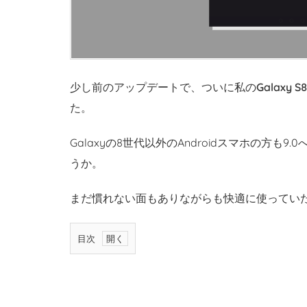
少し前のアップデートで、ついに私の
Galaxy S
た。
Galaxyの8世代以外のAndroidスマホの方
うか。
まだ慣れない面もありながらも快適に使っていた
目次
1.
「ス
グ