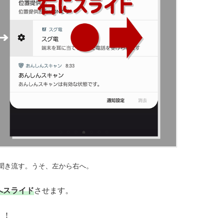
聞き流す。うそ、左から右へ。
へスライド
させます。
！！