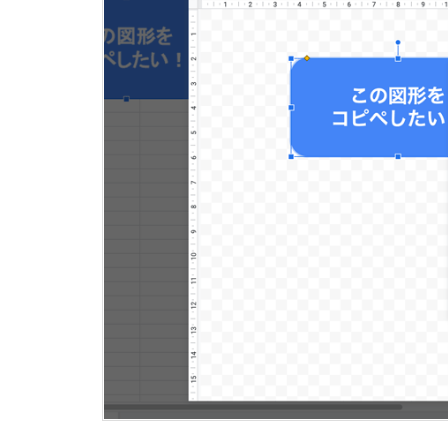
ス
プ
レ
ッ
ド
シ
ー
ト
の
図
形
を
コ
ピ
ー