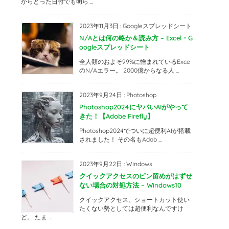
からとった日付でも明ら ...
2023年11月3日
:
Googleスプレッドシート
N/Aとは何の略か＆読み方 – Excel・G
oogleスプレッドシート
全人類のおよそ99%に憎まれているExce
のN/Aエラー。 2000億からなる人 ...
2023年9月24日
:
Photoshop
Photoshop2024にヤバいAIがやって
きた！【Adobe Firefly】
Photoshop2024でついに超便利AIが搭載
されました！ その名もAdob ...
2023年9月22日
:
Windows
クイックアクセスのピン留めがはずせ
ない場合の対処方法 – Windows10
クイックアクセス、ショートカット使い
たくない勢としては超便利なんですけ
ど。 たま ...