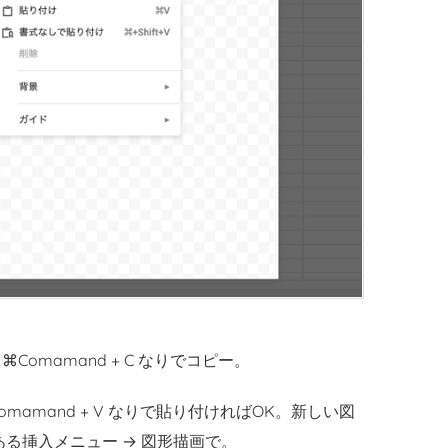
⌘Comamand + C なりでコピー。
Comamand + V なりで貼り付ければOK。新しい図
る挿入メニュー → 図形描画で。