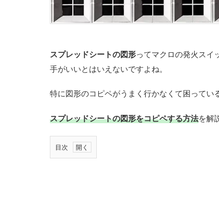
スプレッドシートの図形
ってマクロの発火スイ
手がいいとはいえないですよね。
特に図形のコピペがうまく行かなくて困ってい
スプレッドシートの図形をコピペする方法
を解
目次
1.
図
形
描