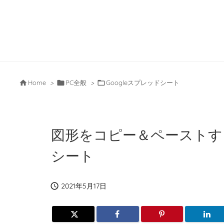

Home
>

PC全般
>

Googleスプレッドシート
図形をコピー＆ペーストする方
シート

2021年5月17日