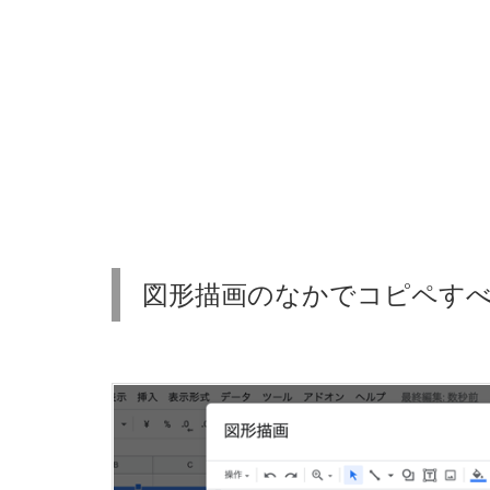
画
の
な
か
で
コ
ピ
ペ
す
図形描画のなかでコピペす
べ
し
2.
ま
と
め：