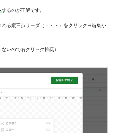
ト
するのが正解です。
される縦三点リーダ（・・・）をクリック→編集か
しないので右クリック推奨）