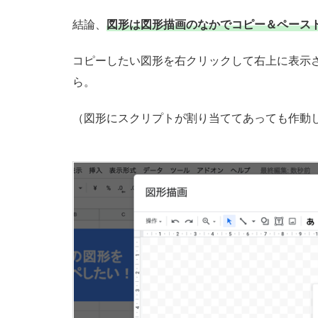
＆
結論、
図形は図形描画のなかでコピー＆ペース
ペ
ー
コピーしたい図形を右クリックして右上に表示
ス
ら。
ト
す
（図形にスクリプトが割り当ててあっても作動
る
方
法