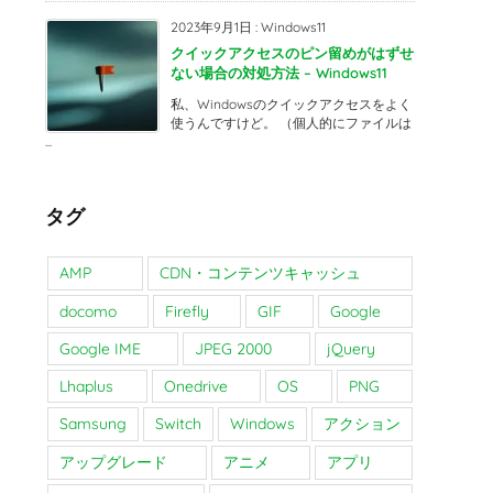
2023年9月1日
:
Windows11
クイックアクセスのピン留めがはずせ
ない場合の対処方法 – Windows11
私、Windowsのクイックアクセスをよく
使うんですけど。 （個人的にファイルは
...
タグ
AMP
CDN・コンテンツキャッシュ
docomo
Firefly
GIF
Google
Google IME
JPEG 2000
jQuery
Lhaplus
Onedrive
OS
PNG
Samsung
Switch
Windows
アクション
アップグレード
アニメ
アプリ