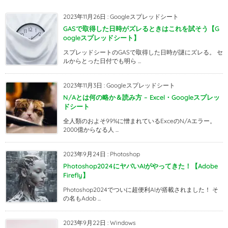
2023年11月26日
:
Googleスプレッドシート
GASで取得した日時がズレるときはこれを試そう【G
oogleスプレッドシート】
スプレッドシートのGASで取得した日時が謎にズレる。 セ
ルからとった日付でも明ら ...
2023年11月3日
:
Googleスプレッドシート
N/Aとは何の略か＆読み方 – Excel・Googleスプレッ
ドシート
全人類のおよそ99%に憎まれているExceのN/Aエラー。
2000億からなる人 ...
2023年9月24日
:
Photoshop
Photoshop2024にヤバいAIがやってきた！【Adobe
Firefly】
Photoshop2024でついに超便利AIが搭載されました！ そ
の名もAdob ...
2023年9月22日
:
Windows