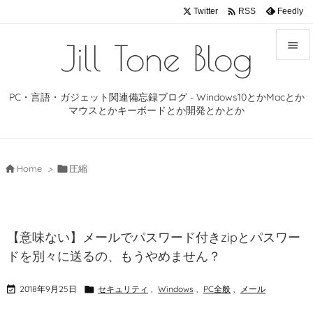

Twitter
Feedly
RSS
Jill Tone Blog


メニュ
PC・言語・ガジェット関連備忘録ブログ - Windows10とかMacとか

マウスとかキーボードとか開発とかとか
サイド

前へ

Home
>

圧縮

次へ

【意味ない】メールでパスワード付きzipとパスワー
検索
ドを別々に送るの、もうやめません？

2018年9月25日

セキュリティ
,
Windows
,
PC全般
,
メール