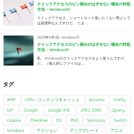
クイックアクセスのピン留めがはずせない場合の対処
方法 – Windows10
クイックアクセス、ショートカット使いたくない勢として
は超便利なんですけど。 たま ...
2023年9月1日
:
Windows11
クイックアクセスのピン留めがはずせない場合の対処
方法 – Windows11
私、Windowsのクイックアクセスをよく使うんですけ
ど。 （個人的にファイルは ...
タグ
AMP
CDN・コンテンツキャッシュ
docomo
Firefly
GIF
Google
Google IME
JPEG 2000
jQuery
Lhaplus
Onedrive
OS
PNG
Samsung
Switch
Windows
アクション
アップグレード
アニメ