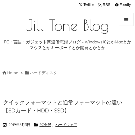

Twitter
Feedly
RSS
Jill Tone Blog


メニュ
PC・言語・ガジェット関連備忘録ブログ - Windows10とかMacとか

マウスとかキーボードとか開発とかとか
サイド

前へ

Home
>

ハードディスク

次へ

クイックフォーマットと通常フォーマットの違い
検索
【SDカード・HDD・SSD】

2019年6月3日

PC全般
,
ハードウェア